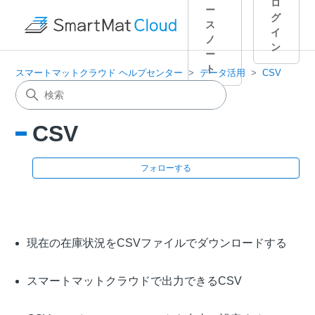
ロ
ー
グ
ス
イ
ノ
ン
ー
ト
スマートマットクラウド ヘルプセンター
データ活用
CSV
CSV
0
フォローする
現在の在庫状況をCSVファイルでダウンロードする
スマートマットクラウドで出力できるCSV